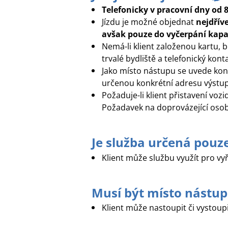
Telefonicky v pracovní dny od 
Jízdu je možné objednat
nejdřív
avšak pouze do vyčerpání kapac
Nemá-li klient založenou kartu,
trvalé bydliště a telefonický kon
Jako místo nástupu se uvede kon
určenou
konkrétní
adresu výstup
Požaduje-li klient přistavení vo
Požadavek na doprovázející osobu
Je služba určená pouz
Klient může službu využít pro vyří
Musí být místo nástup
Klient může nastoupit či vystoup