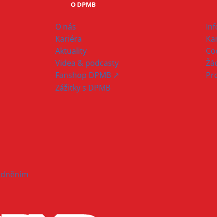
O DPMB
O nás
In
Kariéra
Ka
Aktuality
Co
Videa & podcasty
Žád
Fanshop DPMB ↗
Pr
Zážitky s DPMB
hodněním