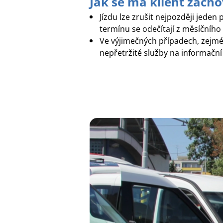
Jak se má klient zach
Jízdu lze zrušit nejpozději jeden
termínu se odečítají z měsíčního l
Ve výjimečných případech, zejmén
nepřetržité služby na informační