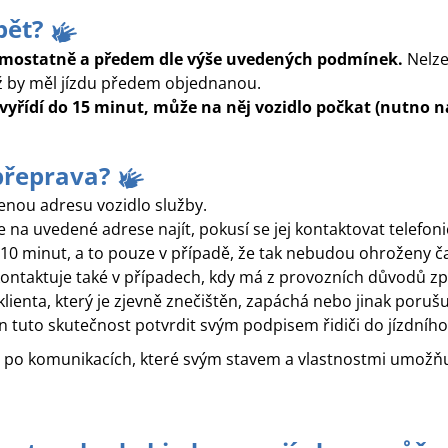
zpět?
samostatně a předem dle výše uvedených podmínek.
Nelze 
iž by měl jízdu předem objednanou.
 vyřídí do 15 minut, může na něj vozidlo počkat (nutno n
přeprava?
enou adresu vozidlo služby.
 na uvedené adrese najít, pokusí se jej kontaktovat telefonic
10
minut, a to pouze v případě, že tak nebudou ohroženy časy
y kontaktuje také v případech, kdy má z provozních důvodů z
ienta, který je zjevně znečištěn, zapáchá nebo jinak poruš
en tuto skutečnost potvrdit svým podpisem řidiči do jízdního
e po komunikacích, které svým stavem a vlastnostmi umožň