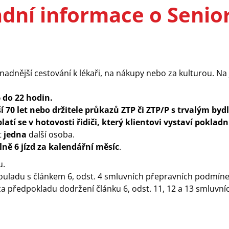
adní informace o Senio
nadnější cestování k lékaři, na nákupy nebo za kulturou. Na
6 do 22 hodin.
í 70 let nebo držitele průkazů ZTP či ZTP/P s trvalým by
platí se v hotovosti řidiči, který klientovi vystaví pokladn
t
jedna
další osoba.
ě 6 jízd za kalendářní měsíc
.
u.
ouladu s článkem 6, odst. 4 smluvních přepravních podmíne
za předpokladu dodržení článku 6, odst. 11, 12 a 13 smluvn