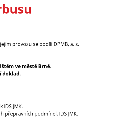
rbusu
 jejím provozu se podílí DPMB
, a. s.
dlištěm ve městě Brně
.
í doklad.
k IDS JMK.
ích přepravních podmínek IDS JMK.