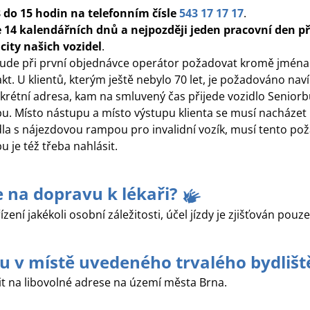
8 do 15 hodin na telefonním čísle
543 17 17 17
.
e 14 kalendářních dnů a nejpozději jeden pracovní den 
ity našich vozidel
.
 bude při první objednávce operátor požadovat kromě jména
takt. U klientů, kterým ještě nebylo 70 let, je požadováno na
krétní adresa, kam na smluvený čas přijede vozidlo Seniorb
u. Místo nástupu a místo výstupu klienta se musí nacházet
zidla s nájezdovou rampou pro invalidní vozík, musí tento po
 je též třeba nahlásit.
e na dopravu k lékaři?
zení jakékoli osobní záležitosti, účel jízdy je zjišťován pouze
u v místě uvedeného trvalého bydlišt
it na libovolné adrese na území města Brna.