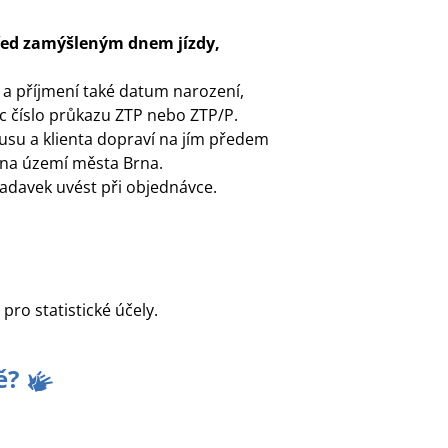
před zamýšleným dnem jízdy,
 a příjmení také datum narození,
víc číslo průkazu ZTP nebo ZTP/P.
usu a klienta dopraví na jím předem
 na území města Brna.
žadavek uvést při objednávce.
 pro statistické účely.
ě?