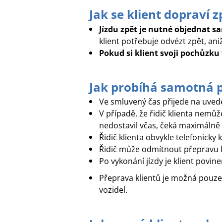
Jak se klient dopraví 
Jízdu zpět je nutné objednat 
klient potřebuje odvézt zpět, an
Pokud si klient svoji pochůzku
Jak probíhá samotná 
Ve smluvený čas přijede na uved
V případě, že řidič klienta nemůže
nedostavil včas, čeká maximálně
Řidič klienta obvykle telefonick
Řidič může odmítnout přepravu kl
Po vykonání jízdy je klient povin
Přeprava klientů je možná pouz
vozidel.