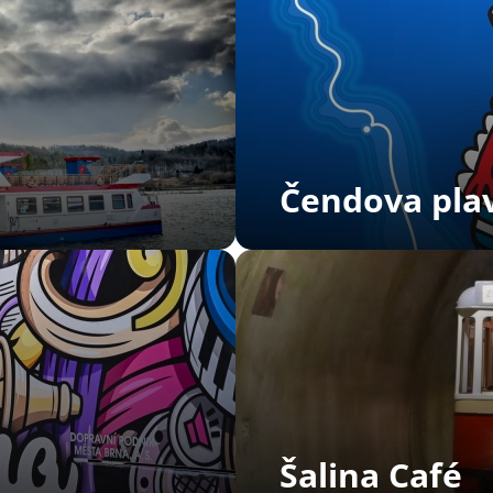
Čendova plav
Šalina Café