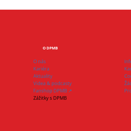
O DPMB
O nás
In
Kariéra
Ka
Aktuality
Co
Videa & podcasty
Žád
Fanshop DPMB ↗
Pr
Zážitky s DPMB