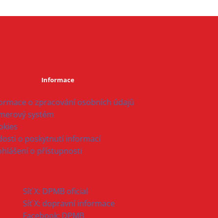
Informace
formace o zpracování osobních údajů
merový systém
okies
osti o poskytnutí informací
ohlášení o přístupnosti
Síť X: DPMB oficial
Síť X: dopravní informace
Facebook: DPMB