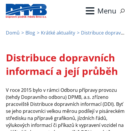
Přejít
k
hlavnímu
obsahu
Domů
Blog
Krátké aktuality
Distribuce dopravních informací a její průběh
Drobečková
navigace
Distribuce dopravních
informací a její průběh
V roce 2015 bylo v rámci Odboru přípravy provozu
(tehdy Dopravního odboru) DPMB, a.s. zřízeno
pracoviště Distribuce dopravních informací (DDI). Byť
se jeho pracovníci velkou měrou podílejí v pisáreckém
středisku na přípravě grafikonů, jízdních řádů,
výlukových informací či příkazů k vypravení vozidel na