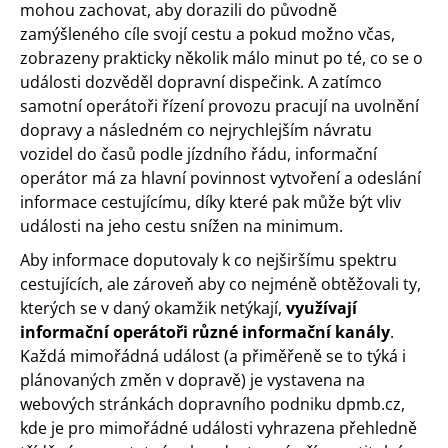
mohou zachovat, aby dorazili do původně
zamýšleného cíle svojí cestu a pokud možno včas,
zobrazeny prakticky několik málo minut po té, co se o
události dozvěděl dopravní dispečink. A zatímco
samotní operátoři řízení provozu pracují na uvolnění
dopravy a následném co nejrychlejším návratu
vozidel do časů podle jízdního řádu, informační
operátor má za hlavní povinnost vytvoření a odeslání
informace cestujícímu, díky které pak může být vliv
události na jeho cestu snížen na minimum.
Aby informace doputovaly k co nejširšímu spektru
cestujících, ale zároveň aby co nejméně obtěžovali ty,
kterých se v daný okamžik netýkají,
využívají
informační operátoři různé informační kanály
.
Každá mimořádná událost (a přiměřeně se to týká i
plánovaných změn v dopravě) je vystavena na
webových stránkách dopravního podniku dpmb.cz,
kde je pro mimořádné události vyhrazena přehledně