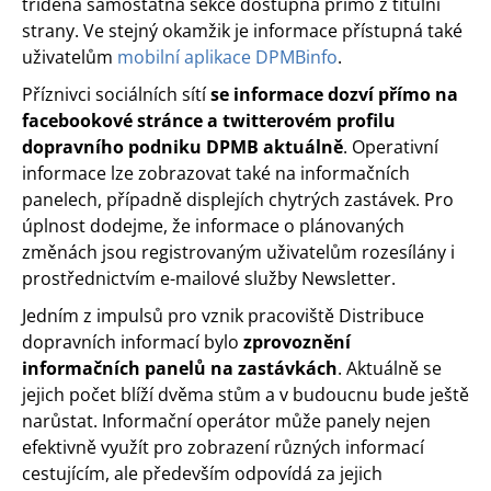
tříděná samostatná sekce dostupná přímo z titulní
strany. Ve stejný okamžik je informace přístupná také
uživatelům
mobilní aplikace DPMBinfo
.
Příznivci sociálních sítí
se informace dozví přímo na
facebookové stránce a twitterovém profilu
dopravního podniku DPMB aktuálně
. Operativní
informace lze zobrazovat také na informačních
panelech, případně displejích chytrých zastávek. Pro
úplnost dodejme, že informace o plánovaných
změnách jsou registrovaným uživatelům rozesílány i
prostřednictvím e-mailové služby Newsletter.
Jedním z impulsů pro vznik pracoviště Distribuce
dopravních informací bylo
zprovoznění
informačních panelů na zastávkách
. Aktuálně se
jejich počet blíží dvěma stům a v budoucnu bude ještě
narůstat. Informační operátor může panely nejen
efektivně využít pro zobrazení různých informací
cestujícím, ale především odpovídá za jejich