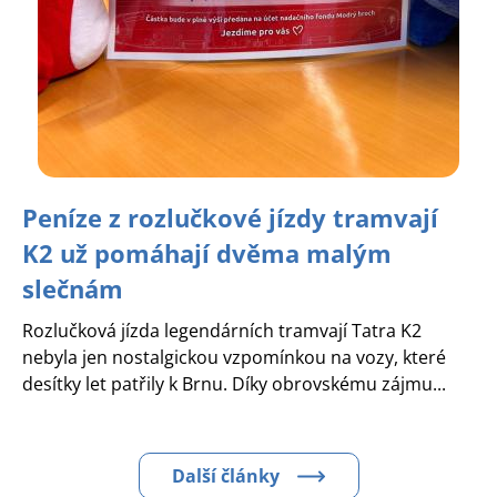
Peníze z rozlučkové jízdy tramvají
K2 už pomáhají dvěma malým
slečnám
Rozlučková jízda legendárních tramvají Tatra K2
nebyla jen nostalgickou vzpomínkou na vozy, které
desítky let patřily k Brnu. Díky obrovskému zájmu...
Další články