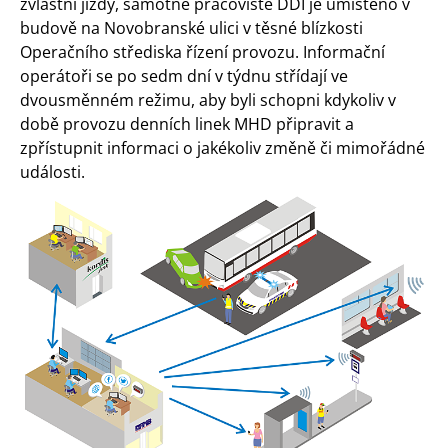
zvláštní jízdy, samotné pracoviště DDI je umístěno v
budově na Novobranské ulici v těsné blízkosti
Operačního střediska řízení provozu. Informační
operátoři se po sedm dní v týdnu střídají ve
dvousměnném režimu, aby byli schopni kdykoliv v
době provozu denních linek MHD připravit a
zpřístupnit informaci o jakékoliv změně či mimořádné
události.