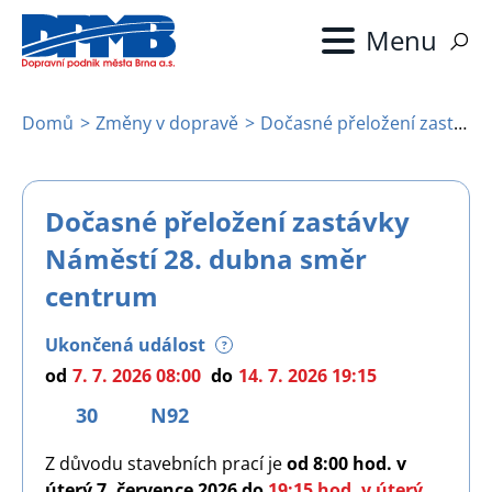
Přejít
k
hlavnímu
obsahu
Domů
Změny v dopravě
Dočasné přeložení zastávky Náměstí 28. dubna směr centrum
Drobečková
navigace
Dočasné přeložení zastávky
Náměstí 28. dubna směr
centrum
Ukončená událost
?
od
7. 7. 2026 08:00
do
14. 7. 2026 19:15
30
N92
Z důvodu stavebních prací je
od 8:00 hod. v
úterý 7. července 2026 do
19:15 hod. v úterý