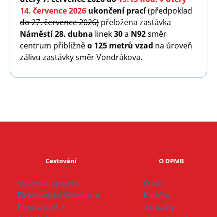
14. července 2026
ukončení prací
(předpoklad
do 27. července 2026)
přeložena zastávka
Náměstí 28. dubna
linek
30
a
N92
směr
centrum přibližně
o 125 metrů vzad
na úroveň
zálivu zastávky směr Vondrákova.
Cestování
O DPMB
Vyhledat spojení
O nás
Elektronická šalinkarta
Kariéra
Pípni a jeď! ↗
Aktuality