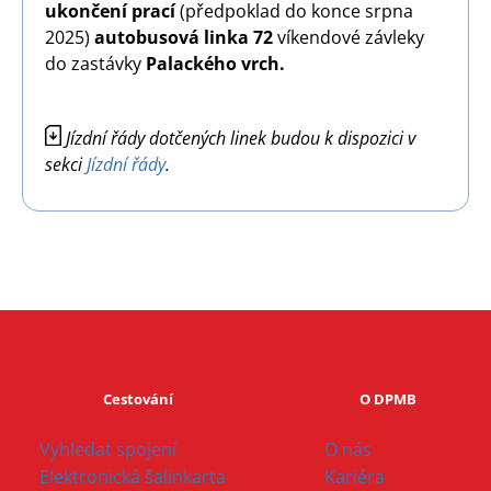
ukončení prací
(předpoklad do konce srpna
2025)
autobusová linka 72
víkendové závleky
do zastávky
Palackého vrch
.
Image
Jízdní řády dotčených linek budou k dispozici v
sekci
Jízdní řády
.
Cestování
O DPMB
Vyhledat spojení
O nás
Elektronická šalinkarta
Kariéra