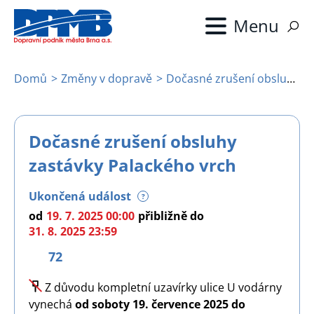
Přejít
k
hlavnímu
obsahu
Domů
Změny v dopravě
Dočasné zrušení obsluhy zastávky Palackého vrch
Drobečková
navigace
Dočasné zrušení obsluhy
zastávky Palackého vrch
Ukončená událost
?
od
19. 7. 2025 00:00
přibližně
do
31. 8. 2025 23:59
72
Image
Z důvodu kompletní uzavírky ulice U vodárny
vynechá
od soboty 19. července 2025 do