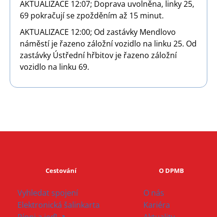
AKTUALIZACE 12:07; Doprava uvolněna, linky 25,
69 pokračují se zpožděním až 15 minut.
AKTUALIZACE 12:00; Od zastávky Mendlovo
náměstí je řazeno záložní vozidlo na linku 25. Od
zastávky Ústřední hřbitov je řazeno záložní
vozidlo na linku 69.
Cestování
O DPMB
Vyhledat spojení
O nás
Elektronická šalinkarta
Kariéra
Pípni a jeď! ↗
Aktuality