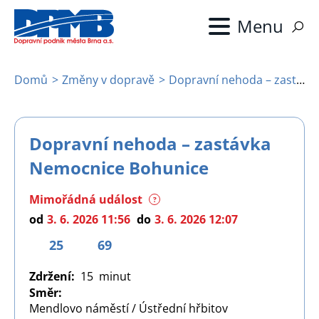
Přejít
k
hlavnímu
obsahu
Domů
Změny v dopravě
Dopravní nehoda – zastávka Nemocnice Bohunice
Drobečková
navigace
Dopravní nehoda – zastávka
Nemocnice Bohunice
Mimořádná událost
?
od
3. 6. 2026 11:56
do
3. 6. 2026 12:07
25
69
Zdržení
15
Směr
Mendlovo náměstí / Ústřední hřbitov