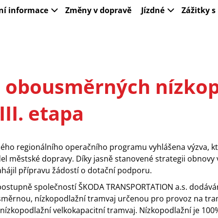
ní informace
Změny v dopravě
Jízdné
Zážitky 
 obousměrných nízkop
 III. etapa
aného regionálního operačního programu vyhlášena výzva, k
el městské dopravy. Díky jasně stanovené strategii obnovy
ahájil přípravu žádostí o dotační podporu.
u postupně společností ŠKODA TRANSPORTATION a.s. dodává
směrnou, nízkopodlažní tramvaj určenou pro provoz na tra
ízkopodlažní velkokapacitní tramvaj. Nízkopodlažní je 100% p