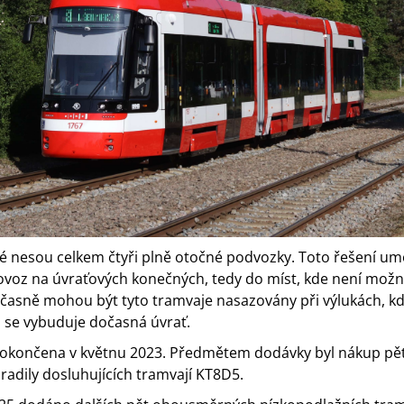
eré nesou celkem čtyři plně otočné podvozky. Toto řešení um
oz na úvraťových konečných, tedy do míst, kde není možn
časně mohou být tyto tramvaje nasazovány při výlukách, k
u se vybuduje dočasná úvrať.
a dokončena v květnu 2023. Předmětem dodávky byl nákup p
radily dosluhujících tramvají KT8D5.