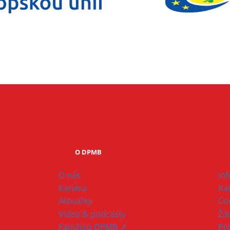
O DPMB
O nás
In
Kariéra
Ka
Aktuality
Co
Videa & podcasty
Žád
Fanshop DPMB ↗
Pr