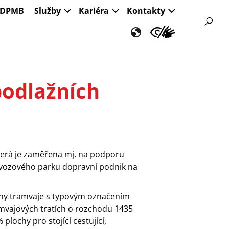
s DPMB
Služby
Kariéra
Kontakty
odlažních
terá je zaměřena mj. na podporu
 vozového parku dopravní podnik na
ny tramvaje s typovým označením
mvajových tratích o rozchodu 1435
lochy pro stojící cestující,