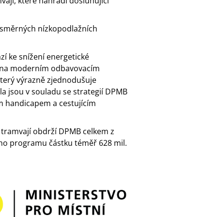
ají, které nahradí dosluhující
ousměrných nízkopodlažních
í ke snížení energetické
avena moderním odbavovacím
terý výrazně zjednodušuje
 jsou v souladu se strategií DPMB
 handicapem a cestujícím
u tramvají obdrží DPMB celkem z
ho programu částku téměř 628 mil.