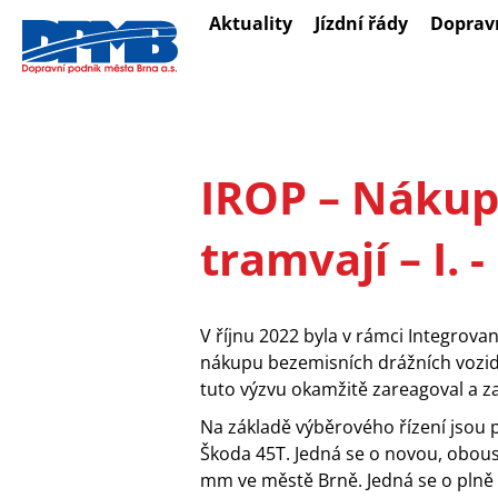
Přejít
Aktuality
Jízdní řády
Doprav
k
hlavnímu
obsahu
IROP – Nákup
tramvají – I. -
V říjnu 2022 byla v rámci Integrov
nákupu bezemisních drážních vozid
tuto výzvu okamžitě zareagoval a z
Na základě výběrového řízení jso
Škoda 45T. Jedná se o novou, obou
mm ve městě Brně. Jedná se o plně n