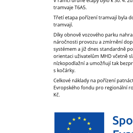
V rámci druhé etapy bylo k 30. 4. 
tramvaje T6A5.
Třetí etapa pořízení tramvají byl
tramvají.
Díky obnově vozového parku nahraze
náročnosti provozu a zmírnění do
systémem a již dnes standardně po
orientaci uživatelům MHD včetně s
nízkopodlažní a umožňují tak bez
s kočárky.
Celkové náklady na pořízení patnáct
Evropského fondu pro regionální r
Kč.