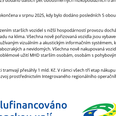
2025 dodáno dalších pět obousměrných nízkopodlažních tramv
a dokončena v srpnu 2025, kdy bylo dodáno posledních 5 ob
ním starších vozidel s nižší hospodárností provozu docház
padu na klima. Všechna nově pořizovaná vozidla jsou vyb
užívaným vizuálním a akustickým informačním systémem, k
labozrakých a nevidomých. Všechna nově nakupovaná vozidla
problémové užití MHD starším osobám, osobám s pohybovým
i tramvají přesáhly 1 mld. Kč.
V rámci všech tří etap nákup
ozvoj prostřednictvím Integrovaného regionálního operační