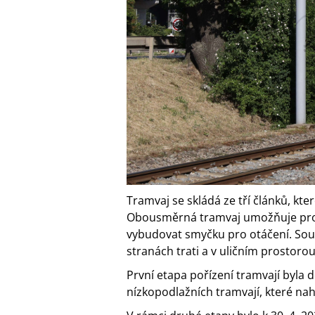
Tramvaj se skládá ze tří článků, kt
Obousměrná tramvaj umožňuje prov
vybudovat smyčku pro otáčení. Sou
stranách trati a v uličním prostoro
První etapa pořízení tramvají byl
nízkopodlažních tramvají, které nah