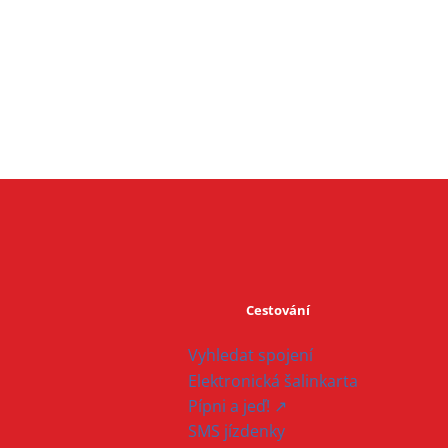
Cestování
Vyhledat spojení
Elektronická šalinkarta
Pípni a jeď! ↗
SMS jízdenky