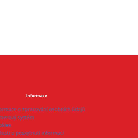
Informace
formace o zpracování osobních údajů
merový systém
okies
osti o poskytnutí informací