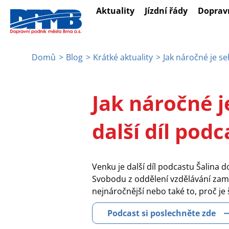
Přejít
Aktuality
Jízdní řády
Doprav
k
hlavnímu
obsahu
Domů
Blog
Krátké aktuality
Jak náročné je se
Drobečková
navigace
Jak náročné j
další díl pod
Venku je další díl podcastu Šalina 
Svobodu z oddělení vzdělávání zaměs
nejnáročnější nebo také to, proč je
Podcast si poslechněte zde