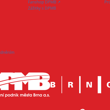
Fanshop DPMB ↗
Pr
Zážitky s DPMB
hodněním