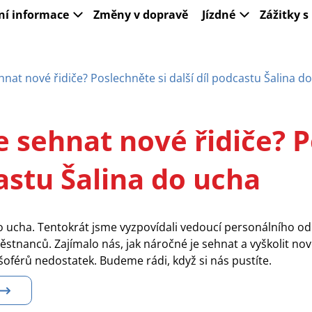
ní informace
Změny v dopravě
Jízdné
Zážitky 
hnat nové řidiče? Poslechněte si další díl podcastu Šalina d
e sehnat nové řidiče? P
castu Šalina do ucha
do ucha. Tentokrát jsme vyzpovídali vedoucí personálního o
tnanců. Zajímalo nás, jak náročné je sehnat a vyškolit nové 
 šoférů nedostatek. Budeme rádi, když si nás pustíte.