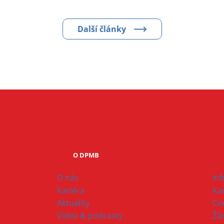
Další články
O DPMB
O nás
In
Kariéra
Ka
Aktuality
Co
Videa & podcasty
Žád