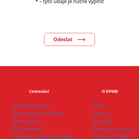
* – tyto údaje je nutné vyplnit
Cestování
O DPMB
Vyhledat spojení
O nás
Elektronická šalinkarta
Kariéra
Pípni a jeď! ↗
Aktuality
SMS jízdenky
Videa & podcasty
Prodejny jízdních dokladů
Fanshop DPMB ↗