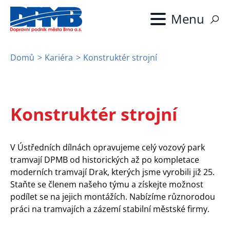
Přejít
k
hlavnímu
obsahu
Domů
Kariéra
Konstruktér strojní
Drobečková
navigace
Konstruktér strojní
V Ústředních dílnách opravujeme celý vozový park
tramvají DPMB od historických až po kompletace
moderních tramvají Drak, kterých jsme vyrobili již 25.
Staňte se členem našeho týmu a získejte možnost
podílet se na jejich montážích. Nabízíme různorodou
práci na tramvajích a zázemí stabilní městské firmy.