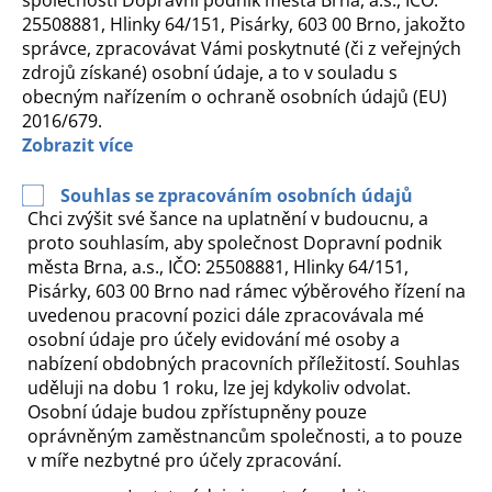
společnosti Dopravní podnik města Brna, a.s., IČO:
25508881, Hlinky 64/151, Pisárky, 603 00 Brno, jakožto
správce, zpracovávat Vámi poskytnuté (či z veřejných
zdrojů získané) osobní údaje, a to v souladu s
obecným nařízením o ochraně osobních údajů (EU)
2016/679.
Souhlas se zpracováním osobních údajů
Chci zvýšit své šance na uplatnění v budoucnu, a
proto souhlasím, aby společnost Dopravní podnik
města Brna, a.s., IČO: 25508881, Hlinky 64/151,
Pisárky, 603 00 Brno nad rámec výběrového řízení na
uvedenou pracovní pozici dále zpracovávala mé
osobní údaje pro účely evidování mé osoby a
nabízení obdobných pracovních příležitostí. Souhlas
uděluji na dobu 1 roku, lze jej kdykoliv odvolat.
Osobní údaje budou zpřístupněny pouze
oprávněným zaměstnancům společnosti, a to pouze
v míře nezbytné pro účely zpracování.