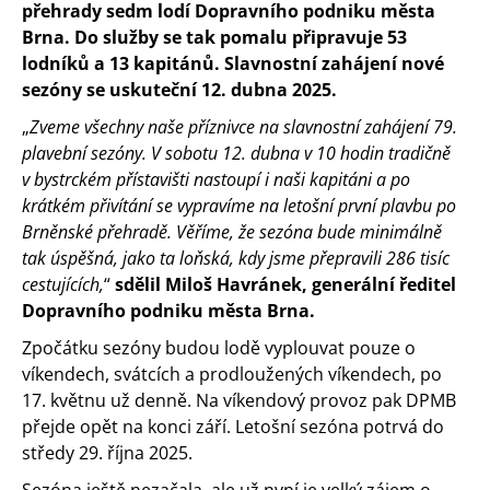
přehrady sedm lodí Dopravního podniku města
Brna. Do služby se tak pomalu připravuje 53
lodníků a 13 kapitánů. Slavnostní zahájení nové
sezóny se uskuteční 12. dubna 2025.
„
Zveme všechny naše příznivce na slavnostní zahájení 79.
plavební sezóny. V sobotu 12. dubna v 10 hodin tradičně
v bystrckém přístavišti nastoupí i naši kapitáni a po
krátkém přivítání se vypravíme na letošní první plavbu po
Brněnské přehradě. Věříme, že sezóna bude minimálně
tak úspěšná, jako ta loňská, kdy jsme přepravili 286 tisíc
cestujících,
“
sdělil Miloš Havránek, generální ředitel
Dopravního podniku města Brna.
Zpočátku sezóny budou lodě vyplouvat pouze o
víkendech, svátcích a prodloužených víkendech, po
17. květnu už denně. Na víkendový provoz pak DPMB
přejde opět na konci září. Letošní sezóna potrvá do
středy 29. října 2025.