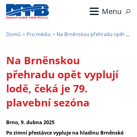
Přejít
k
hlavnímu
obsahu
Domů
Pro média
Na Brněnskou přehradu opět vyplují lodě, čeká je 79. plavební sezóna
Drobečková
navigace
Na Brněnskou
přehradu opět vyplují
lodě, čeká je 79.
plavební sezóna
Brno, 9. dubna 2025
Po zimní přestávce vypluje na hladinu Brněnské