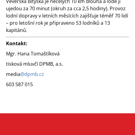
Veverská Bítýška je necelých 10 km dlouhá a lodě ji
ujedou za 70 minut (okruh za cca 2,5 hodiny). Provoz
lodní dopravy v letních měsících zajišťuje téměř 70 lidí
– pro letošní rok je připraveno 53 lodníků a 13
kapitánů.
Kontakt:
Mgr. Hana Tomaštíková
tisková mluvčí DPMB, a.s.
media
@dpmb.cz
603 587 015