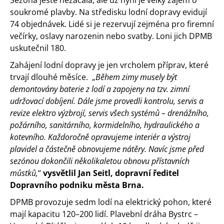
Sezóna ještě nezačala, ale už nyní je velký zájem o
soukromé plavby. Na středisku lodní dopravy evidují
74 objednávek. Lidé si je rezervují zejména pro firemní
večírky, oslavy narozenin nebo svatby. Loni jich DPMB
uskutečnil 180.
Zahájení lodní dopravy je jen vrcholem příprav, které
trvají dlouhé měsíce. „
Během zimy musely být
demontovány baterie z lodí a zapojeny na tzv. zimní
udržovací dobíjení. Dále jsme provedli
kontrolu, servis a
revize elektro výzbrojí, servis všech systémů – drenážního,
požárního, sanitárního, kormidelního, hydraulického a
kotevního. Každoročně opravujeme interiér a výstroj
plavidel a částečně obnovujeme nátěry. Navíc jsme před
sezónou dokončili několikaletou obnovu přístavních
můstků,
“
vysvětlil Jan Seitl, dopravní ředitel
Dopravního podniku města Brna.
DPMB provozuje sedm lodí na elektrický pohon, které
mají kapacitu 120–200 lidí. Plavební dráha Bystrc –