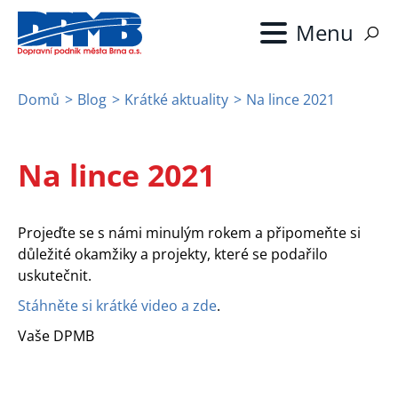
Přejít
k
hlavnímu
obsahu
Domů
Blog
Krátké aktuality
Na lince 2021
Drobečková
navigace
Na lince 2021
Projeďte se s námi minulým rokem a připomeňte si
důležité okamžiky a projekty, které se podařilo
uskutečnit.
Stáhněte si krátké video a zde
.
Vaše DPMB