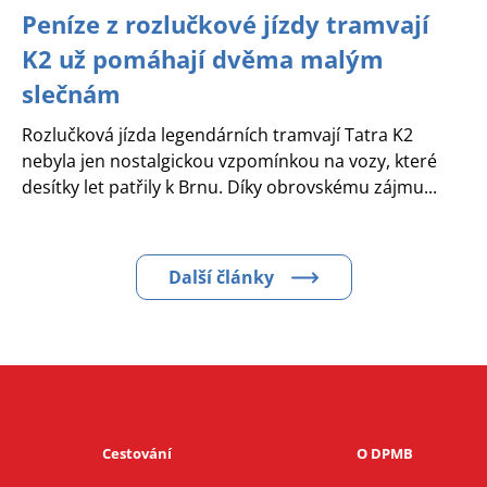
Peníze z rozlučkové jízdy tramvají
K2 už pomáhají dvěma malým
slečnám
Rozlučková jízda legendárních tramvají Tatra K2
nebyla jen nostalgickou vzpomínkou na vozy, které
desítky let patřily k Brnu. Díky obrovskému zájmu...
Další články
Cestování
O DPMB