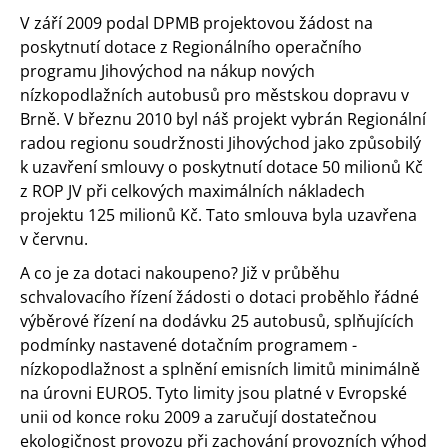
V září 2009 podal DPMB projektovou žádost na
poskytnutí dotace z Regionálního operačního
programu Jihovýchod na nákup nových
nízkopodlažních autobusů pro městskou dopravu v
Brně. V březnu 2010 byl náš projekt vybrán Regionální
radou regionu soudržnosti Jihovýchod jako způsobilý
k uzavření smlouvy o poskytnutí dotace 50 milionů Kč
z ROP JV při celkových maximálních nákladech
projektu 125 milionů Kč. Tato smlouva byla uzavřena
v červnu.
A co je za dotaci nakoupeno? Již v průběhu
schvalovacího řízení žádosti o dotaci proběhlo řádné
výběrové řízení na dodávku 25 autobusů, splňujících
podmínky nastavené dotačním programem -
nízkopodlažnost a splnění emisních limitů minimálně
na úrovni EURO5. Tyto limity jsou platné v Evropské
unii od konce roku 2009 a zaručují dostatečnou
ekologičnost provozu při zachování provozních výhod