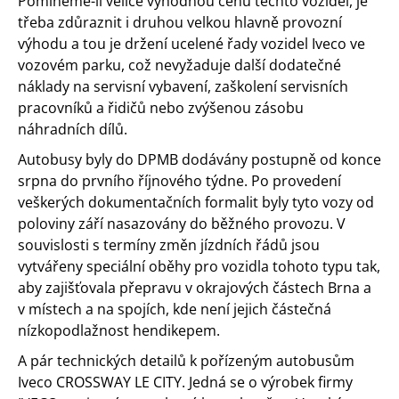
Pomineme-li velice výhodnou cenu těchto vozidel, je
třeba zdůraznit i druhou velkou hlavně provozní
výhodu a tou je držení ucelené řady vozidel Iveco ve
vozovém parku, což nevyžaduje další dodatečné
náklady na servisní vybavení, zaškolení servisních
pracovníků a řidičů nebo zvýšenou zásobu
náhradních dílů.
Autobusy byly do DPMB dodávány postupně od konce
srpna do prvního říjnového týdne. Po provedení
veškerých dokumentačních formalit byly tyto vozy od
poloviny září nasazovány do běžného provozu. V
souvislosti s termíny změn jízdních řádů jsou
vytvářeny speciální oběhy pro vozidla tohoto typu tak,
aby zajišťovala přepravu v okrajových částech Brna a
v místech a na spojích, kde není jejich částečná
nízkopodlažnost hendikepem.
A pár technických detailů k pořízeným autobusům
Iveco CROSSWAY LE CITY. Jedná se o výrobek firmy