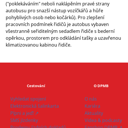
("poklekáváním" neboli naklápěním pravé strany
autobusu pro snazší nástup vozíčkářů a hůře
pohyblivých osob nebo kočárků). Pro zlepšení
pracovních podmínek řidičů je autobus vybaven
všestranně seřiditelným sedadlem řidiče s bederní
opěrkou, prostorem pro odkládání tašky a uzavřenou
klimatizovanou kabinou řidiče.
Cestování
O DPMB
Vyhledat spojení
O nás
Elektronická šalinkarta
Kariéra
Pípni a jeď! ↗
Aktuality
SMS jízdenky
Videa & podcasty
Prodejny jízdních dokladů
Fanshop DPMB ↗