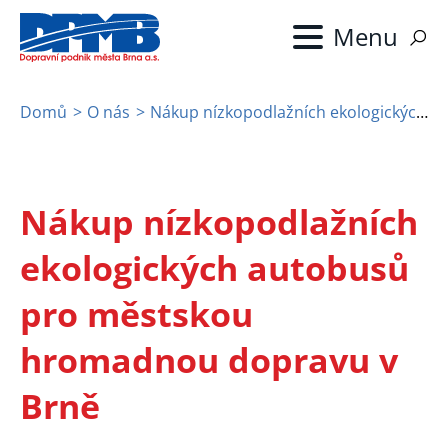
Přejít
k
hlavnímu
obsahu
Domů
O nás
Nákup nízkopodlažních ekologických autobusů pro městskou hromadnou dopravu v Brně
Drobečková
navigace
Nákup nízkopodlažních
ekologických autobusů
pro městskou
hromadnou dopravu v
Brně