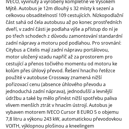
IVECO, vyvinutý a vyrobený kompletně ve Vysokém
Mýtě. Autobus je 12m dlouhý s 32 místy k sezení a
celkovou obsaditelností 109 cestujících. Nízkopodlažní
část sahá od čela autobusu až po konec prostředních
dveří, v zadní části je podlaha výše a přístup do ní je
po třech schodech z důvodu zamontování standardní
zadní nápravy a motoru pod podlahou. Pro srovnání:
Citybus a Citelis mají zadní nápravu portálovou,
motor uložený vzadu napříč až za prostorem pro
cestující a přenos točivého momentu od motoru ke
kolům přes úhlový převod. Řešení hnacího řetězce
použité v autobuse Crossway znamená nižší
pořizovací cenu (absence úhlového převodu a
jednoduchá zadní náprava), jednodušší a levnější
údržbu a také by mělo přinést nižší spotřebu paliva
vlivem menších ztrát v hnacím ústrojí. Autobus je
vybaven motorem IVECO Cursor 8 EURO 5 o objemu
7,8 litru a výkonu 243 kW, automatickou převodovkou
VOITH, výklopnou plošinou a kneelingem