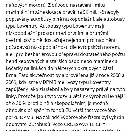
naftových motorů. Z důvodu nastavení limitu
maximální možné dotace právě na 50 mil. Kč nebyly
poptávány autobusy plně nízkopodlažní, ale autobusy
typu Lowentry. Autobusy typu Lowentry mají
nízkopodlažní prostor mezi prvními a druhými
dveřmi, což plně dostačuje nejenom pro naplnění
požadavků nízkopodlažnosti dle evropských norem,
ale i pro bezbariérovou přepravu dostatečného počtu
hendikepovaných a starších osob nebo maminek s
kočárky na linkách do některých okrajových částí
Brna. Tato skutečnost byla prověřena již v roce 2008 a
2009, kdy jsme v DPMB měli vozy typu Lowentry
zapůjčeny jako zkušební a byly nasazeny právě na tyto
linky. Protože jsou tyto vozy u většiny výrobců levnější
až o 20 % proti plně nízkopodlažním, je možné
obnovit s přispěním fondů EU větší část vozového
parku DPMB. Na základě výběrového řízení byl vybrán
dodavatel autobusů Iveco CROSSWAY LE CITY.