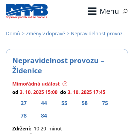
Přejít
k
hlavnímu
obsahu
Domů
Změny v dopravě
Nepravidelnost provozu – Židenice
Drobečková
navigace
Nepravidelnost provozu –
Židenice
Mimořádná událost
?
od
3. 10. 2025 15:00
do
3. 10. 2025 17:45
27
44
55
58
75
78
84
Zdržení
10-20