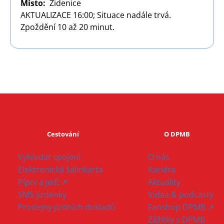
Místo
Židenice
AKTUALIZACE 16:00; Situace nadále trvá.
Zpoždění 10 až 20 minut.
Cestování
O DPMB
Vyhledat spojení
O nás
Elektronická šalinkarta
Kariéra
Pípni a jeď! ↗
Aktuality
SMS jízdenky
Videa & podcasty
Prodejny jízdních dokladů
Fanshop DPMB ↗
Zážitky s DPMB