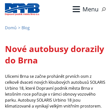
Přejít
k
hlavnímu
obsahu
Domů
Blog
Drobečková
navigace
Nové autobusy dorazily
do Brna
Ulicemi Brna se začne prohánět prvních osm z
celkově dvaceti nových kloubových autobusů SOLARIS
Urbino 18, které Dopravní podnik města Brna v
letošním roce pořizuje v rámci obnovy vozového
parku. Autobusy SOLARIS Urbino 18 jsou
klimatizované a vynikají velkým vnitřním prostorem.