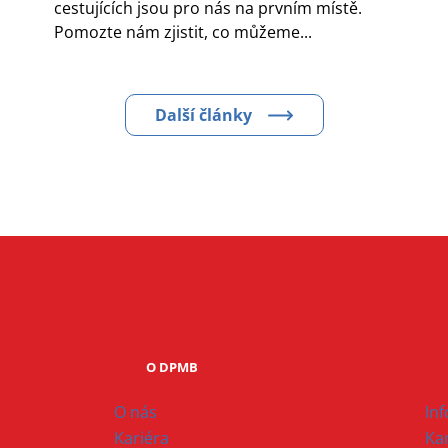
cestujících jsou pro nás na prvním místě.
Pomozte nám zjistit, co můžeme...
Další články
O DPMB
O nás
In
Kariéra
Ka