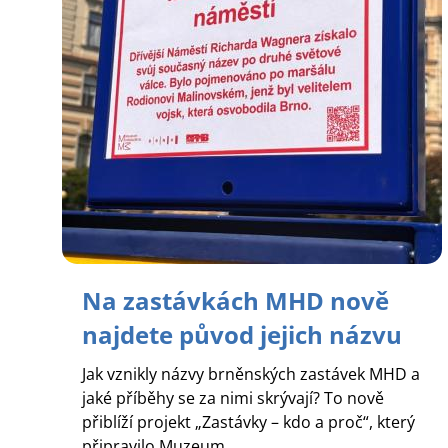
Na zastávkách MHD nově
najdete původ jejich názvu
Jak vznikly názvy brněnských zastávek MHD a
jaké příběhy se za nimi skrývají? To nově
přiblíží projekt „Zastávky – kdo a proč“, který
připravilo Muzeum...