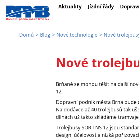
Přejít
Aktuality
Jízdní řády
Doprav
k
hlavnímu
obsahu
Domů
Blog
Nové technologie
Nové trolejbus
Drobečková
navigace
Nové trolejb
Brňané se mohou těšit na další nov
12.
Dopravní podnik města Brna bude o
Na dodávce až 40 trolejbusů tak uš
dílnách už takto skládáme tramvaje 
Trolejbusy SOR TNS 12 jsou standard
design, účelovost a nízká pořizovac