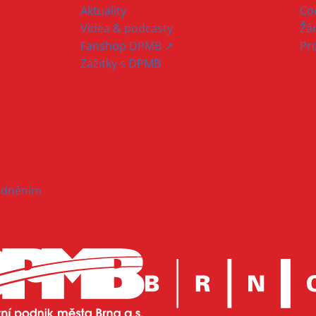
Aktuality
Co
Videa & podcasty
Žád
Fanshop DPMB ↗
Pr
Zážitky s DPMB
hodněním