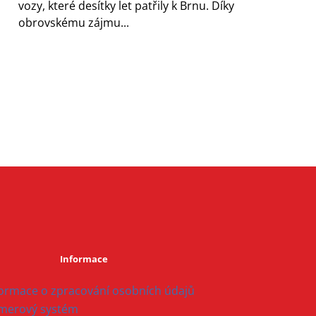
vozy, které desítky let patřily k Brnu. Díky
obrovskému zájmu...
Informace
formace o zpracování osobních údajů
merový systém