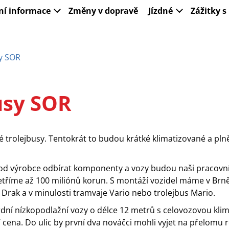
ní informace
Změny v dopravě
Jízdné
Zážitky 
y SOR
usy SOR
é trolejbusy. Tentokrát to budou krátké klimatizované a pln
d výrobce odbírat komponenty a vozy budou naši pracovní
etříme až 100 miliónů korun. S montáží vozidel máme v Brně
Drak a v minulosti tramvaje Vario nebo trolejbus Mario.
ní nízkopodlažní vozy o délce 12 metrů s celovozovou klima
í cena. Do ulic by první dva nováčci mohli vyjet na přelomu