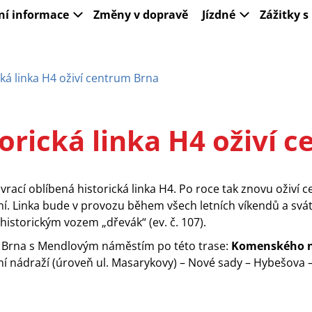
ní informace
Změny v dopravě
Jízdné
Zážitky 
ká linka H4 oživí centrum Brna
orická linka H4 oživí 
 vrací oblíbená historická linka H4. Po roce tak znovu oživ
Linka bude v provozu během všech letních víkendů a svátků
historickým vozem „dřevák“ (ev. č. 107).
m Brna s Mendlovým náměstím po této trase:
Komenského 
ní nádraží (úroveň ul. Masarykovy) – Nové sady – Hybešova 