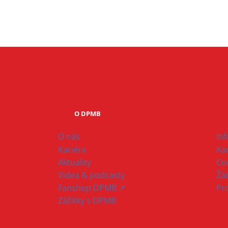
O DPMB
O nás
In
Kariéra
Ka
Aktuality
Co
Videa & podcasty
Žád
Fanshop DPMB ↗
Pr
Zážitky s DPMB