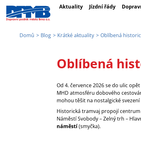
Přejít
Aktuality
Jízdní řády
Doprav
k
hlavnímu
obsahu
Domů
Blog
Krátké aktuality
Oblíbená historic
Drobečková
navigace
Oblíbená hist
Od 4. července 2026 se do ulic opět
MHD atmosféru dobového cestování. 
mohou těšit na nostalgické svezení 
Historická tramvaj propojí centru
Náměstí Svobody – Zelný trh – Hlav
náměstí
(smyčka).