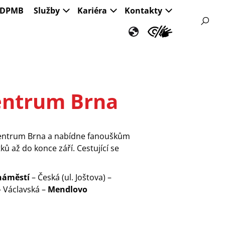
s DPMB
Služby
Kariéra
Kontakty
centrum Brna
í centrum Brna a nabídne fanouškům
 až do konce září. Cestující se
náměstí
– Česká (ul. Joštova) –
– Václavská –
Mendlovo