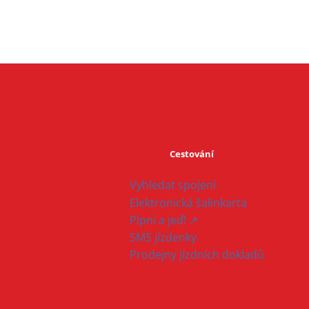
Cestování
Vyhledat spojení
Elektronická šalinkarta
Pípni a jeď! ↗
SMS jízdenky
Prodejny jízdních dokladů