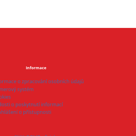
Informace
formace o zpracování osobních údajů
merový systém
okies
osti o poskytnutí informací
ohlášení o přístupnosti