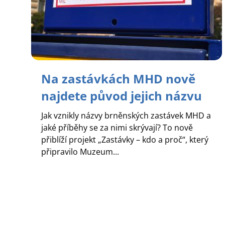
Na zastávkách MHD nově
najdete původ jejich názvu
Jak vznikly názvy brněnských zastávek MHD a
jaké příběhy se za nimi skrývají? To nově
přiblíží projekt „Zastávky – kdo a proč“, který
připravilo Muzeum...