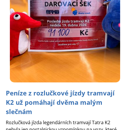
Peníze z rozlučkové jízdy tramvají
K2 už pomáhají dvěma malým
slečnám
Rozlučková jízda legendárních tramvají Tatra K2
nebyla jen nostalgickou vzpomínkou na vozy, které