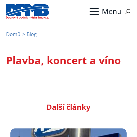
Přejít
k
hlavnímu
obsahu
Domů
Blog
Drobečková
navigace
Plavba, koncert a víno
Další články