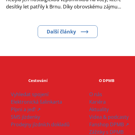
desítky let patřily k Brnu. Díky obrovskému zájmu...
Další články
Cestování
O DPMB
Vyhledat spojení
O nás
Elektronická šalinkarta
Kariéra
Pípni a jeď! ↗
Aktuality
SMS jízdenky
Videa & podcasty
Prodejny jízdních dokladů
Fanshop DPMB ↗
Zážitky s DPMB