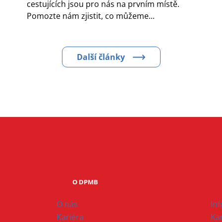
cestujících jsou pro nás na prvním místě.
Pomozte nám zjistit, co můžeme...
Další články
O DPMB
O nás
In
Kariéra
Ka