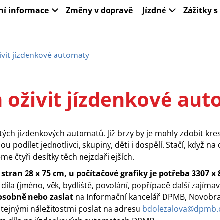
ní informace
Změny v dopravě
Jízdné
Zážitky 
it jízdenkové automaty
oživit jízdenkové aut
tých jízdenkových automatů. Již brzy by je mohly zdobit kres
u podílet jednotlivci, skupiny, děti i dospělí. Stačí, když n
me čtyři desítky těch nejzdařilejších.
tran 28 x 75 cm, u počítačové grafiky je potřeba 3307 x 
díla (jméno, věk, bydliště, povolání, popřípadě další zajím
 osobně nebo zaslat
na Informační kancelář DPMB, Novobra
tejnými náležitostmi poslat na adresu
bdolezalova@dpmb.