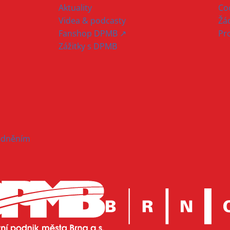
Aktuality
Co
Videa & podcasty
Žád
Fanshop DPMB ↗
Pr
Zážitky s DPMB
hodněním