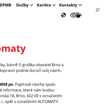
s DPMB
Služby
Kariéra
Kontakty
omaty
by, básně či grafika obyvatel Brna a
a dopravní podnik doručí svůj návrh,
8858 px.
Papírové návrhy spolu
avé informace, které nám budou
nská 18, Brno, 602 00 s označením
cz
, opět s označením AUTOMATY.