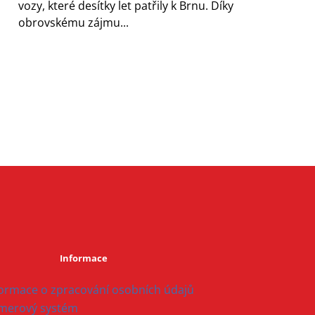
vozy, které desítky let patřily k Brnu. Díky
obrovskému zájmu...
Informace
formace o zpracování osobních údajů
merový systém