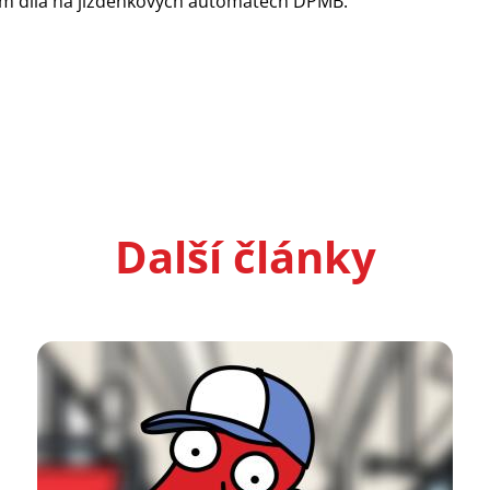
tím díla na jízdenkových automatech DPMB.
Další články