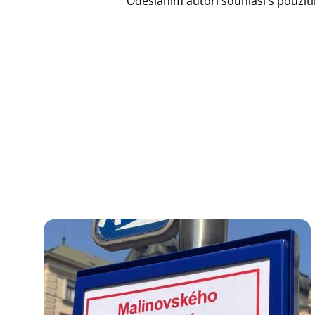
Odesláním autoři souhlasí s použi