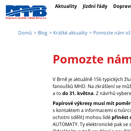
Přejít
Aktuality
Jízdní řády
Doprav
k
hlavnímu
obsahu
Domů
Blog
Krátké aktuality
Pomozte nám oživ
Drobečková
navigace
Pomozte nám 
V Brně je aktuálně 156 typických žlu
fanoušků MHD.
Na zkrášlení se můžo
a to
do 31. května
. Z návrhů vybere
Papírové výkresy musí mít poměr s
s kontaktem a informacemi o tvůrci 
ochotni sdělit) mohou lidé
přinést
AUTOMATY. Ty elektronické pak se s