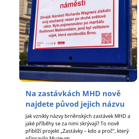
Na zastávkách MHD nově
najdete původ jejich názvu
Jak vznikly názvy brněnských zastávek MHD a
jaké příběhy se za nimi skrývají? To nově
přiblíží projekt „Zastávky – kdo a proč“, který
připravilo Muzeum...