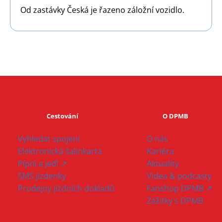
Od zastávky Česká je řazeno záložní vozidlo.
Cestování
O DPMB
Vyhledat spojení
O nás
Elektronická šalinkarta
Kariéra
Pípni a jeď! ↗
Aktuality
SMS jízdenky
Videa & podcasty
Prodejny jízdních dokladů
Fanshop DPMB ↗
Zážitky s DPMB