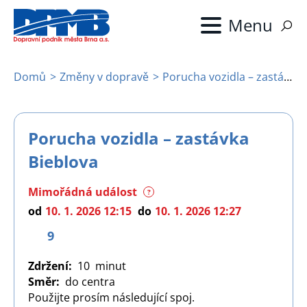
Přejít
k
hlavnímu
obsahu
Domů
Změny v dopravě
Porucha vozidla – zastávka Bieblova
Drobečková
navigace
Porucha vozidla – zastávka
Bieblova
Mimořádná událost
?
od
10. 1. 2026 12:15
do
10. 1. 2026 12:27
9
Zdržení
10
Směr
do centra
Použijte prosím následující spoj.