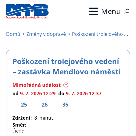
Přejít
k
hlavnímu
obsahu
Domů
Změny v dopravě
Poškození trolejového vedení – zastávka Mendlovo náměstí
Drobečková
navigace
Poškození trolejového vedení
– zastávka Mendlovo náměstí
Mimořádná událost
?
od
9. 7. 2026 12:29
do
9. 7. 2026 12:37
25
26
35
Zdržení
8
Směr
Úvoz