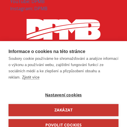
YouTube: DPMB
Instagram: DPMB
Informace o cookies na této stránce
Soubory cookie používáme ke shromažďování a analýze informací
o výkonu a používání webu, zajištění fungování funkcí ze
sociálních médií a ke zlepšení a přizpůsobení obsahu a
reklam.
Zjistit více
Nastavení cookies
ZAKÁZAT
© 2026 Dopravní podnik města Brna, a. s.
POVOLIT COOKIES
Made with ❤ in
Lesensky.cz