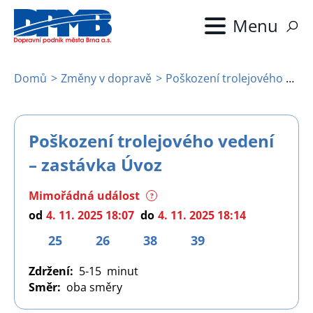
Přejít
k
hlavnímu
obsahu
Domů
Změny v dopravě
Poškození trolejového vedení – zastávka Úvoz
Drobečková
navigace
Poškození trolejového vedení
– zastávka Úvoz
Mimořádná událost
?
od
4. 11. 2025 18:07
do
4. 11. 2025 18:14
25
26
38
39
Zdržení
5-15
Směr
oba směry