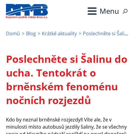
Přejít
k
hlavnímu
obsahu
Domů
Blog
Krátké aktuality
Poslechněte si Šalinu do ucha. Tentokrát o brněnském fenoménu nočních rozjezdů
Drobečková
navigace
Poslechněte si Šalinu do
ucha. Tentokrát o
brněnském fenoménu
nočních rozjezdů
Kdo by neznal brněnské rozjezdy‼️ Víte ale, že v
minulosti místo autobusů jezdily šaliny, že se všechny