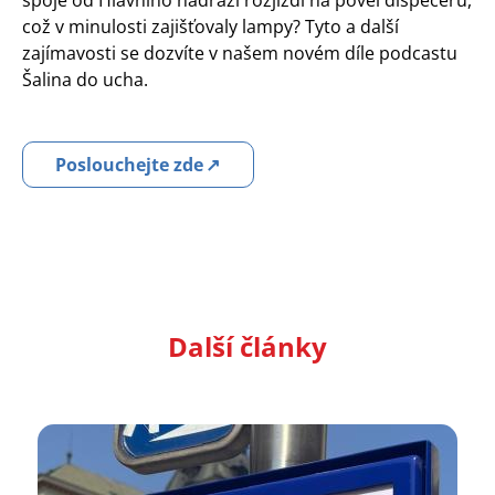
spoje od Hlavního nádraží rozjíždí na povel dispečerů,
což v minulosti zajišťovaly lampy? Tyto a další
zajímavosti se dozvíte v našem novém díle podcastu
Šalina do ucha.
Poslouchejte zde
Další články