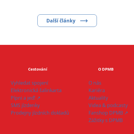
Další články
Cestování
O DPMB
Vyhledat spojení
O nás
Elektronická šalinkarta
Kariéra
Pípni a jeď! ↗
Aktuality
SMS jízdenky
Videa & podcasty
Prodejny jízdních dokladů
Fanshop DPMB ↗
Zážitky s DPMB