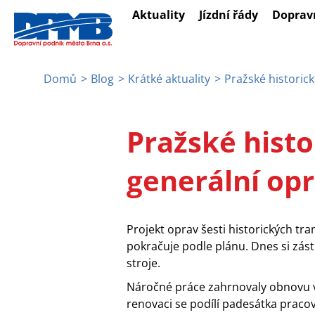
Přejít
Aktuality
Jízdní řády
Doprav
k
hlavnímu
obsahu
Domů
Blog
Krátké aktuality
Pražské historick
Drobečková
navigace
Pražské histo
generální op
Projekt oprav šesti historických t
pokračuje podle plánu. Dnes si zást
stroje.
Náročné práce zahrnovaly obnovu voz
renovaci se podílí padesátka pracov