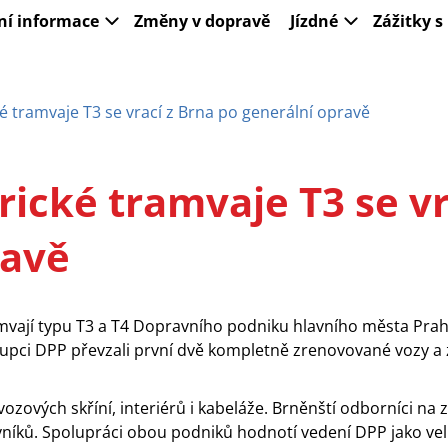
ní informace
Změny v dopravě
Jízdné
Zážitky 
é tramvaje T3 se vrací z Brna po generální opravě
rické tramvaje T3 se vr
ravě
ramvají typu T3 a T4 Dopravního podniku hlavního města Pra
upci DPP převzali první dvě kompletně zrenovované vozy a z
ových skříní, interiérů i kabeláže. Brněnští odborníci na z
níků. Spolupráci obou podniků hodnotí vedení DPP jako velm