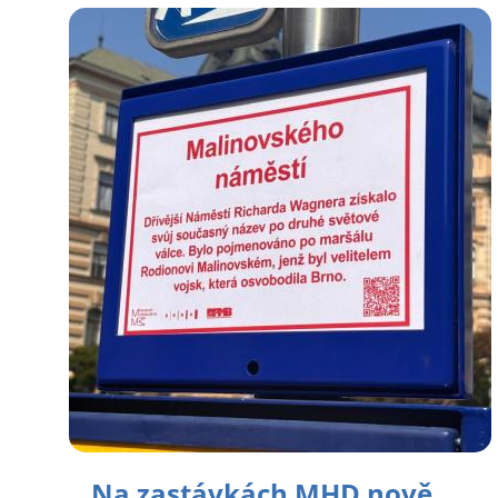
Na zastávkách MHD nově