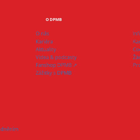
O DPMB
O nás
In
Kariéra
Ka
Aktuality
Co
Videa & podcasty
Žád
Fanshop DPMB ↗
Pr
Zážitky s DPMB
hodněním