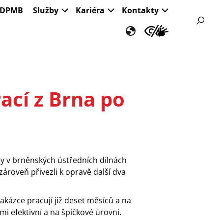
s DPMB
Služby
Kariéra
Kontakty
ací z Brna po
hy v brněnských ústředních dílnách
ároveň přivezli k opravě další dva
akázce pracují již deset měsíců a na
i efektivní a na špičkové úrovni.