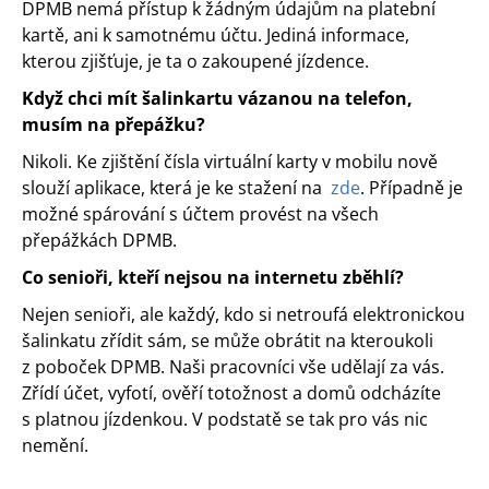
DPMB nemá přístup k žádným údajům na platební
kartě, ani k samotnému účtu. Jediná informace,
kterou zjišťuje, je ta o zakoupené jízdence.
Když chci mít šalinkartu vázanou na telefon,
musím na přepážku?
Nikoli. Ke zjištění čísla virtuální karty v mobilu nově
slouží aplikace, která je ke stažení na
zde
. Případně je
možné spárování s účtem provést na všech
přepážkách DPMB.
Co senioři, kteří nejsou na internetu zběhlí?
Nejen senioři, ale každý, kdo si netroufá elektronickou
šalinkatu zřídit sám, se může obrátit na kteroukoli
z poboček DPMB. Naši pracovníci vše udělají za vás.
Zřídí účet, vyfotí, ověří totožnost a domů odcházíte
s platnou jízdenkou. V podstatě se tak pro vás nic
nemění.