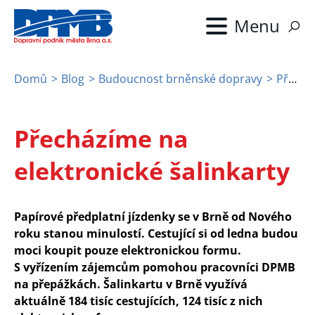
Přejít
k
hlavnímu
obsahu
Domů
Blog
Budoucnost brněnské dopravy
Přecházíme na elektronické šalinkarty
Drobečková
navigace
Přecházíme na
elektronické šalinkarty
Papírové předplatní jízdenky se v Brně od Nového
roku stanou minulostí. Cestující si od ledna budou
moci koupit pouze elektronickou formu.
S vyřízením zájemcům pomohou pracovníci DPMB
na přepážkách. Šalinkartu v Brně využívá
aktuálně 184 tisíc cestujících, 124 tisíc z nich