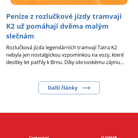
Peníze z rozlučkové jízdy tramvají
K2 už pomáhají dvěma malým
slečnám
Rozlučková jízda legendárních tramvají Tatra K2
nebyla jen nostalgickou vzpomínkou na vozy, které
desítky let patřily k Brnu. Díky obrovskému zájmu...
Další články
Cestování
O DPMB