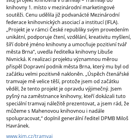
svůj projekt Knihovna v tramvaji – Tramvají do
knihovny 1. místo v mezinárodní marketingové
soutěži. Cenu udělila již podvanácté Mezinárodní
federace knihovnických asociací a institucí (IFLA).
„Projekt je v rámci České republiky svým provedením
unikátní, podporuje čtení, vzdělání, kreativitu myšlení,
šíří dobré jméno knihovny a umocňuje pozitivní tvář
města Brna“, uvedla ředitelka knihovny Libuše
Nivnická. K realizaci projektu významnou měrou
přispěl Dopravní podnik města Brna, který mu byl od
začátku velmi pozitivně nakloněn. „Úspěch čtenářské
tramvaje mě velice těší, protože jsem od začátku
věděl, že tento projekt je opravdu výjimečný. Jsem
pyšný na zaměstnance knihovny, kteří dokázali tuto
speciální tramvaj náležitě prezentovat, a jsem rád, že
můžeme s Mahenovou knihovnou i nadále
spolupracovat,“ doplnil generální ředitel DPMB Miloš
Havránek.
www.kjm.cz/tramvaj