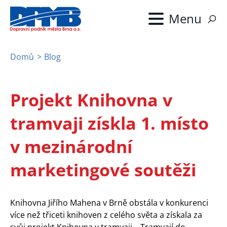
Přejít
k
hlavnímu
obsahu
Domů
Blog
Drobečková
navigace
Projekt Knihovna v
tramvaji získla 1. místo
v mezinárodní
marketingové soutěži
Knihovna Jiřího Mahena v Brně obstála v konkurenci
více než třiceti knihoven z celého světa a získala za