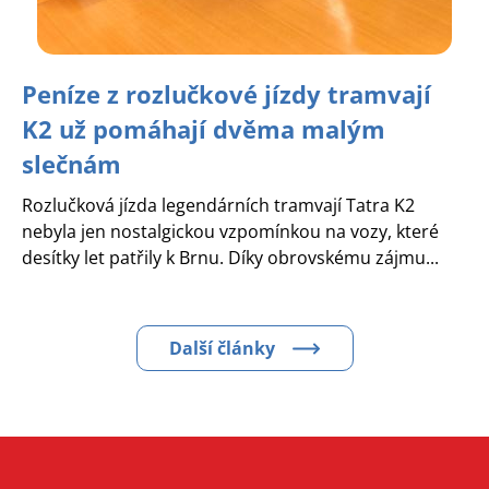
Peníze z rozlučkové jízdy tramvají
K2 už pomáhají dvěma malým
slečnám
Rozlučková jízda legendárních tramvají Tatra K2
nebyla jen nostalgickou vzpomínkou na vozy, které
desítky let patřily k Brnu. Díky obrovskému zájmu...
Další články