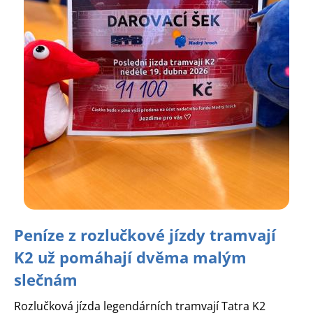
Peníze z rozlučkové jízdy tramvají
K2 už pomáhají dvěma malým
slečnám
Rozlučková jízda legendárních tramvají Tatra K2