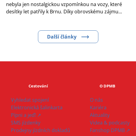
nebyla jen nostalgickou vzpomínkou na vozy, které
desítky let patřily k Brnu. Díky obrovskému zájmu...
Další články
Cestování
O DPMB
Vyhledat spojení
O nás
Elektronická šalinkarta
Kariéra
Pípni a jeď! ↗
Aktuality
SMS jízdenky
Videa & podcasty
Prodejny jízdních dokladů
Fanshop DPMB ↗