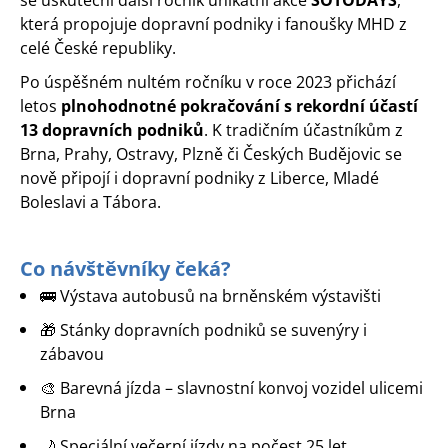
se uskuteční další ročník unikátní akce
ŠOTODAYS
,
která propojuje dopravní podniky i fanoušky MHD z
celé České republiky.
Po úspěšném nultém ročníku v roce 2023 přichází
letos
plnohodnotné pokračování s rekordní účastí
13 dopravních podniků
. K tradičním účastníkům z
Brna, Prahy, Ostravy, Plzně či Českých Budějovic se
nově připojí i dopravní podniky z Liberce, Mladé
Boleslavi a Tábora.
Co návštěvníky čeká?
🚌 Výstava autobusů na brněnském výstavišti
🎁 Stánky dopravních podniků se suvenýry i
zábavou
🎨 Barevná jízda – slavnostní konvoj vozidel ulicemi
Brna
🌙 Speciální večerní jízdy na počest 25 let