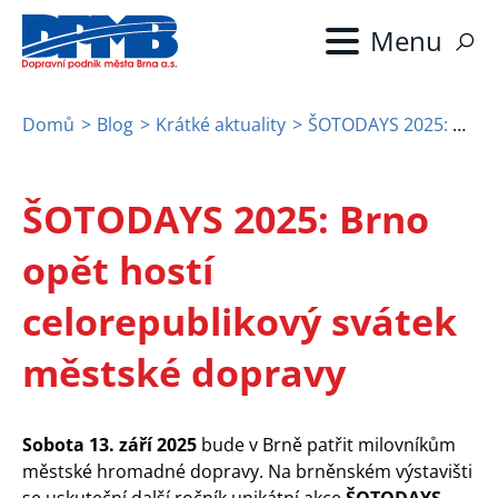
Přejít
k
hlavnímu
obsahu
Domů
Blog
Krátké aktuality
ŠOTODAYS 2025: Brno opět hostí celorepublikový svátek městské dopravy
Drobečková
navigace
ŠOTODAYS 2025: Brno
opět hostí
celorepublikový svátek
městské dopravy
Sobota 13. září 2025
bude v Brně patřit milovníkům
městské hromadné dopravy. Na brněnském výstavišti