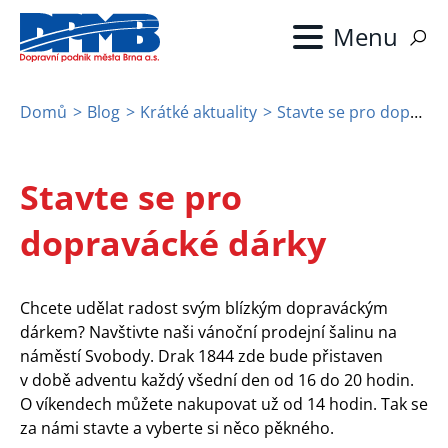
Přejít
k
hlavnímu
obsahu
Domů
Blog
Krátké aktuality
Stavte se pro dopravácké dárky
Drobečková
navigace
Stavte se pro
dopravácké dárky
Chcete udělat radost svým blízkým dopraváckým
dárkem? Navštivte naši vánoční prodejní šalinu na
náměstí Svobody. Drak 1844 zde bude přistaven
v době adventu každý všední den od 16 do 20 hodin.
O víkendech můžete nakupovat už od 14 hodin. Tak se
za námi stavte a vyberte si něco pěkného.