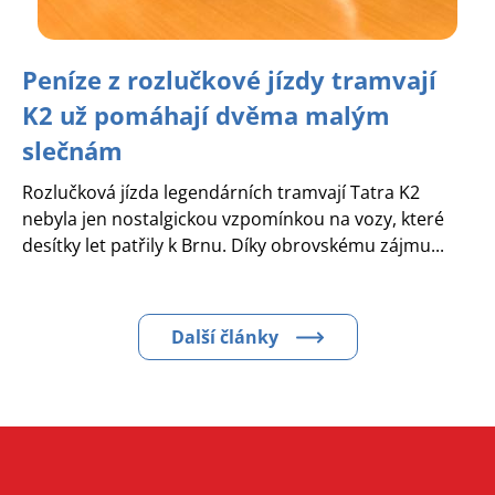
Peníze z rozlučkové jízdy tramvají
K2 už pomáhají dvěma malým
slečnám
Rozlučková jízda legendárních tramvají Tatra K2
nebyla jen nostalgickou vzpomínkou na vozy, které
desítky let patřily k Brnu. Díky obrovskému zájmu...
Další články