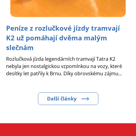
Peníze z rozlučkové jízdy tramvají
K2 už pomáhají dvěma malým
slečnám
Rozlučková jízda legendárních tramvají Tatra K2
nebyla jen nostalgickou vzpomínkou na vozy, které
desítky let patřily k Brnu. Díky obrovskému zájmu...
Další články