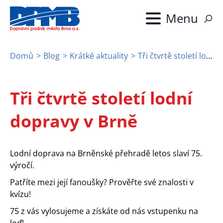
Přejít
k
hlavnímu
obsahu
Domů
Blog
Krátké aktuality
Tři čtvrtě století lodní dopravy v Brně
Drobečková
navigace
Tři čtvrtě století lodní
dopravy v Brně
Lodní doprava na Brněnské přehradě letos slaví 75.
výročí.
Patříte mezi její fanoušky? Prověřte své znalosti v
kvízu!
75 z vás vylosujeme a získáte od nás vstupenku na