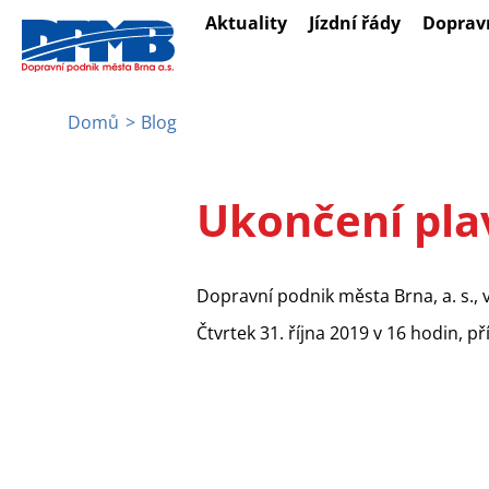
Přejít
Aktuality
Jízdní řády
Doprav
k
hlavnímu
obsahu
Domů
Blog
Drobečková
navigace
Ukončení pla
Dopravní podnik města Brna, a. s., 
Čtvrtek 31. října 2019 v 16 hodin, př