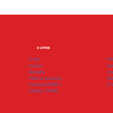
O DPMB
O nás
In
Kariéra
Ka
Aktuality
Co
Videa & podcasty
Žád
Fanshop DPMB ↗
Pr
Zážitky s DPMB