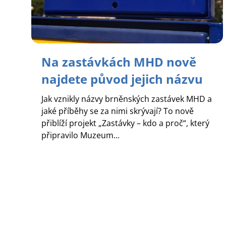
Na zastávkách MHD nově
najdete původ jejich názvu
Jak vznikly názvy brněnských zastávek MHD a
jaké příběhy se za nimi skrývají? To nově
přiblíží projekt „Zastávky – kdo a proč“, který
připravilo Muzeum...