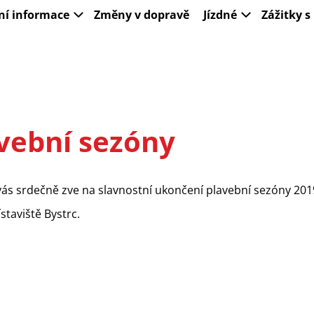
ní informace
Změny v dopravě
Jízdné
Zážitky 
vební sezóny
vás srdečně zve na slavnostní ukončení plavební sezóny 201
ístaviště Bystrc.