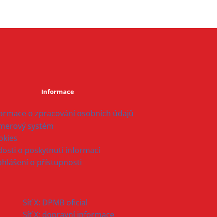
Informace
formace o zpracování osobních údajů
merový systém
okies
osti o poskytnutí informací
ohlášení o přístupnosti
Síť X: DPMB oficial
Síť X: dopravní informace