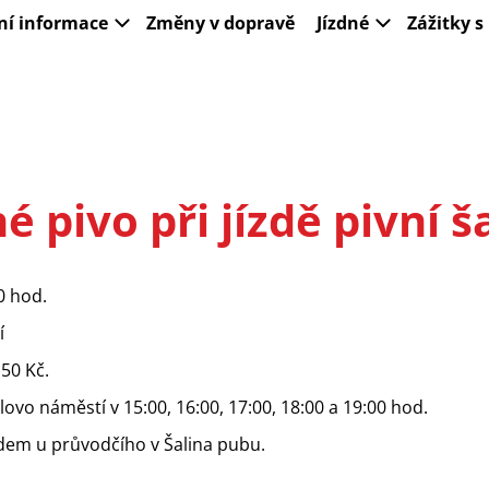
ní informace
Změny v dopravě
Jízdné
Zážitky 
né pivo při jízdě pivní š
0 hod.
í
 50 Kč.
vo náměstí v 15:00, 16:00, 17:00, 18:00 a 19:00 hod.
dem u průvodčího v Šalina pubu.