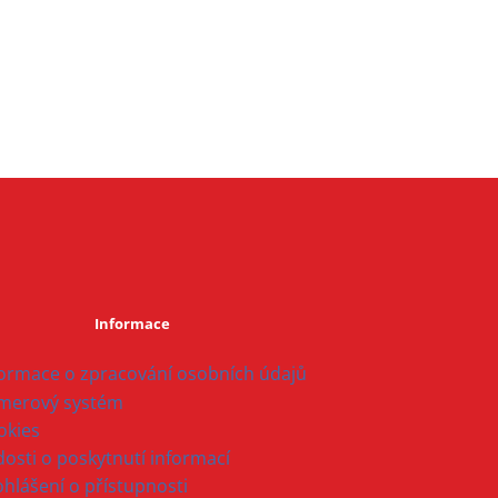
Informace
formace o zpracování osobních údajů
merový systém
okies
osti o poskytnutí informací
ohlášení o přístupnosti