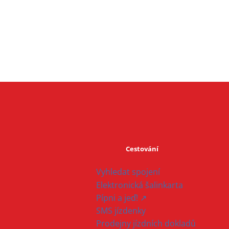
Cestování
Vyhledat spojení
Elektronická šalinkarta
Pípni a jeď! ↗
SMS jízdenky
Prodejny jízdních dokladů