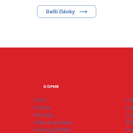
Další články
O DPMB
O nás
In
Kariéra
Ka
Aktuality
Co
Videa & podcasty
Žád
Fanshop DPMB ↗
Pr