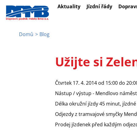
Přejít
Aktuality
Jízdní řády
Doprav
k
hlavnímu
obsahu
Domů
Blog
Drobečková
navigace
Užijte si Zele
Čtvrtek 17. 4. 2014 od 15:00 do 20:0
Nástup / výstup - Mendlovo náměst
Délka okružní jízdy 45 minut, jízdné
Odjezdy z tramvajové smyčky Mendlo
Prodej jízdenek před každým odjez