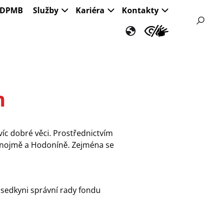
s DPMB
Služby
Kariéra
Kontakty
m
víc dobré věci. Prostřednictvím
Znojmě a Hodoníně. Zejména se
sedkyni správní rady fondu