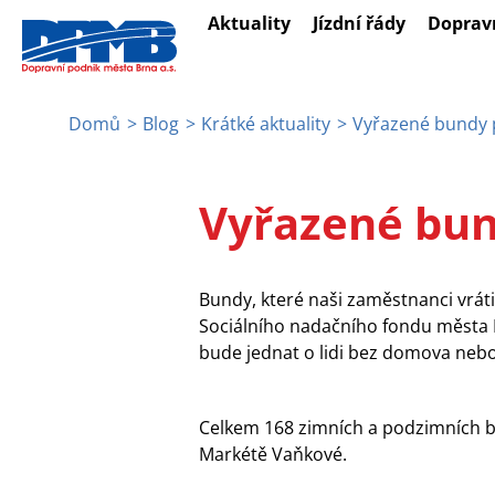
Přejít
Aktuality
Jízdní řády
Doprav
k
hlavnímu
obsahu
Domů
Blog
Krátké aktuality
Vyřazené bundy 
Drobečková
navigace
Vyřazené bun
Bundy, které naši zaměstnanci vráti
Sociálního nadačního fondu města
bude jednat o lidi bez domova nebo ty,
Celkem 168 zimních a podzimních bu
Markétě Vaňkové.