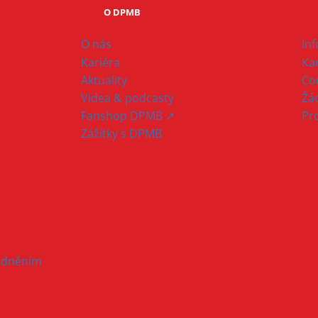
O DPMB
O nás
In
Kariéra
Ka
Aktuality
Co
Videa & podcasty
Žád
Fanshop DPMB ↗
Pr
Zážitky s DPMB
hodněním