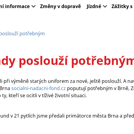
ní informace
Změny v dopravě
Jízdné
Zážitky 
poslouží potřebným
dy poslouží potřebný
li při výměně starých uniforem za nové, ještě poslouží. A na
 Brna
socialni-nadacni-fond.cz
poputují potřebným v Brně, 
 kteří se ocitli v tíživé životní situaci.
nd v 21 pytlích jsme předali primátorce města Brna a před