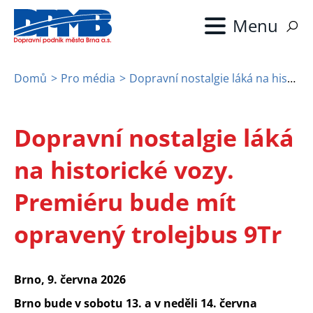
Přejít
k
hlavnímu
obsahu
Domů
Pro média
Dopravní nostalgie láká na historické vozy. Premiéru bude mít opravený trolejbus 9Tr
Drobečková
navigace
Dopravní nostalgie láká
na historické vozy.
Premiéru bude mít
opravený trolejbus 9Tr
Brno, 9. června 2026
Brno bude v sobotu 13. a v neděli 14. června