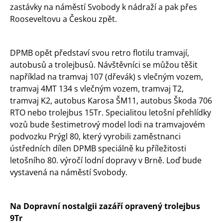
zastávky na náměstí Svobody k nádraží a pak přes
Rooseveltovu a Českou zpět.
DPMB opět představí svou retro flotilu tramvají,
autobusů a trolejbusů. Návštěvníci se můžou těšit
například na tramvaj 107 (dřevák) s vlečným vozem,
tramvaj 4MT 134 s vlečným vozem, tramvaj T2,
tramvaj K2, autobus Karosa ŠM11, autobus Škoda 706
RTO nebo trolejbus 15Tr. Specialitou letošní přehlídky
vozů bude šestimetrový model lodi na tramvajovém
podvozku Prýgl 80, který vyrobili zaměstnanci
ústředních dílen DPMB speciálně ku příležitosti
letošního 80. výročí lodní dopravy v Brně. Loď bude
vystavená na náměstí Svobody.
Na Dopravní nostalgii zazáří opravený trolejbus
9Tr