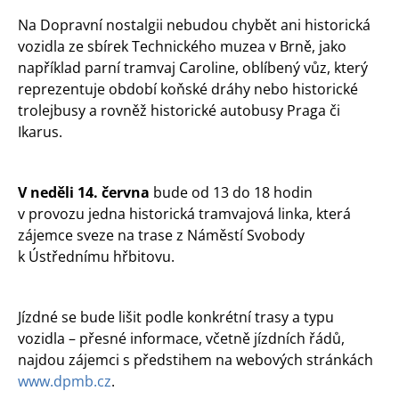
Na Dopravní nostalgii nebudou chybět ani historická
vozidla ze sbírek Technického muzea v Brně, jako
například parní tramvaj Caroline, oblíbený vůz, který
reprezentuje období koňské dráhy nebo historické
trolejbusy a rovněž historické autobusy Praga či
Ikarus.
V neděli 14. června
bude od 13 do 18 hodin
v provozu jedna historická tramvajová linka, která
zájemce sveze na trase z Náměstí Svobody
k Ústřednímu hřbitovu.
Jízdné se bude lišit podle konkrétní trasy a typu
vozidla – přesné informace, včetně jízdních řádů,
najdou zájemci s předstihem na webových stránkách
www.dpmb.cz
.