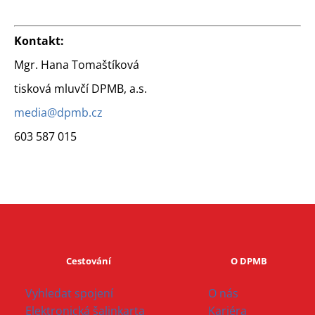
Kontakt:
Mgr. Hana Tomaštíková
tisková mluvčí DPMB, a.s.
media@dpmb.cz
603 587 015
Cestování
O DPMB
Vyhledat spojení
O nás
Elektronická šalinkarta
Kariéra