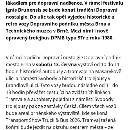
lákadlem pro dopravní nadšence. V rámci festivalu
Ignis Brunensis se bude konat tradiční Dopravní
nostalgie. Do ulic tak opět vyjedou historické a
retro vozy Dopravního podniku města Brna a
Technického muzea v Brně. Mezi nimi i nově
opravený trolejbus DPMB typu 9Tr z roku 1980.
V rámci tradiční Dopravní nostalgie Dopravní podnik
města Brna
v sobotu 13. června
vystaví od 10 do 11
hodin historické autobusy a tramvaje na Masarykově
ulici a náměstí Svobody a historické trolejbusy v
Brandlově ulici. Tyto vozy budou následně od 11 do
18 hodin převážet cestující na zvláštních linkách.
Tramvaje a autobusy pojedou z náměstí Svobody,
trolejbusy pak ze zastávky Česká. Cílem všech vozů
bude areál brněnského výstaviště, kde se koná
Transport Show Truck & Bus 2026. Tramvaj tažená
koňmi bude jezdit na okruhu centrem města – ze