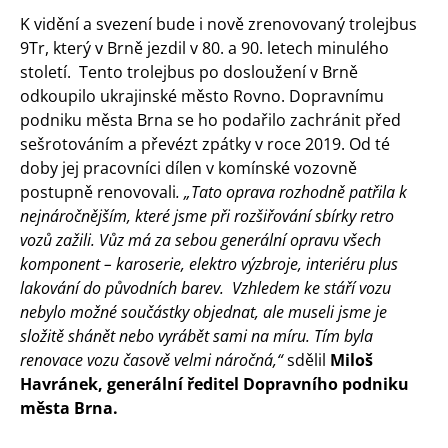
K vidění a svezení bude i nově zrenovovaný trolejbus
9Tr, který v Brně jezdil v 80. a 90. letech minulého
století. Tento trolejbus po dosloužení v Brně
odkoupilo ukrajinské město Rovno. Dopravnímu
podniku města Brna se ho podařilo zachránit před
sešrotováním a převézt zpátky v roce 2019. Od té
doby jej pracovníci dílen v komínské vozovně
postupně renovovali
. „Tato oprava rozhodně patřila k
nejnáročnějším, které jsme při rozšiřování sbírky retro
vozů zažili. Vůz má za sebou generální opravu všech
komponent – karoserie, elektro výzbroje, interiéru plus
lakování do původních barev. Vzhledem ke stáří vozu
nebylo možné součástky objednat, ale museli jsme je
složitě shánět nebo vyrábět sami na míru. Tím byla
renovace vozu časově velmi náročná,“
sdělil
Miloš
Havránek, generální ředitel Dopravního podniku
města Brna.