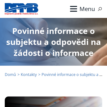
Přejít
k
hlavnímu
obsahu
Povinné informace o
subjektu a odpovědi na
žádosti o informace
Domů
Kontakty
Povinné informace o subjektu a odpovědi na žádosti o informace
Drobečková
navigace